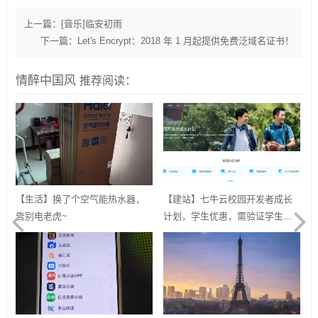
上一篇：
[音乐]临安初雨
下一篇：
Let's Encrypt：2018 年 1 月起提供免费泛域名证书！
情醉中国风
推荐阅读：
【生活】换了个空气能热水器，
【建站】七牛云校园开发者成长
告别电老虎~
计划，学生优惠，需验证学生邮
箱