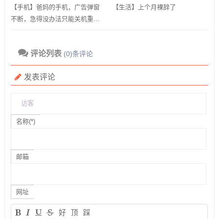
【手机】爸妈的手机，广告弹窗
【生活】上个月裸辞了
不断，急得没办法只能关机重
启？用ADB卸载快应用框架！
评论列表
(0)条评论
发表评论
名称(*)
邮箱
网址
好
顶
踩