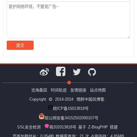
沧海桑田
时间轨迹
友情链接
站点地图
Copyright
2014-2024
情醉中国风博客.
皖ICP备15013818号
皖公网安备34152502000107号
SSL安全检测
萌202013818号
基于
Z-BlogPHP
搭建
页面加载时长：0.054秒
数据库查询：21 次
占用内存：4.85MB