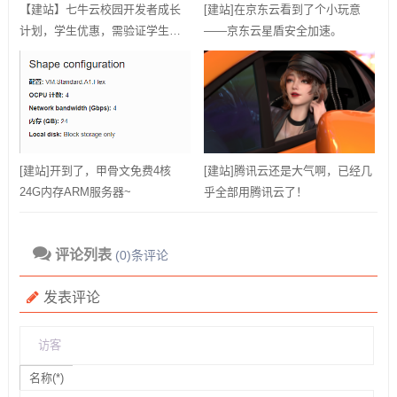
【建站】七牛云校园开发者成长
[建站]在京东云看到了个小玩意
计划，学生优惠，需验证学生邮
——京东云星盾安全加速。
箱
[建站]开到了，甲骨文免费4核
[建站]腾讯云还是大气啊，已经几
24G内存ARM服务器~
乎全部用腾讯云了！
评论列表
(0)条评论
发表评论
名称(*)