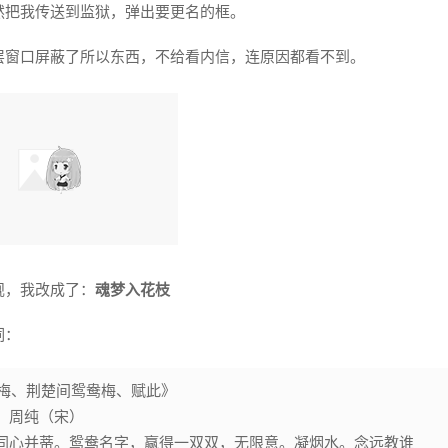
然把我传送到监狱，弹出要更名的框。
层窗口屏蔽了所以东西，不给看内信，连原因都看不到。
规，我改成了：
魂梦入花枝
词：
墨梅、荆楚间鸳鸯梅、赋此》
周纯（宋）
同心并蒂。鸳鸯名字，赢得一双双，无限意。凝烟水。念远教谁