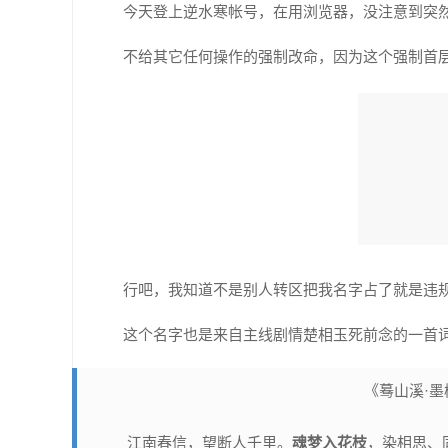
今天登上逆水寒帐号，在用浏览器，没注意到突
不给其它任何操作的强制改命，因为这个强制首
行吧，我知道不是别人转区把我名字占了就是违
这个名字也是来自主线剧情楚相玉死前念的一首
《蓦山溪·
江南春信，望断人千里。
魂梦入花枝
，染相思、