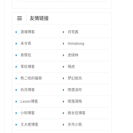
友情链接
游魂博客
月宅酱
禾令奇
Armstrong
表情包
虎绿林
零玖博客
萌虎
熊二哈的猫窝
梦幻辰风
玖月博客
雨落泪尽
Leonn博客
雨落凋殇
小轲博客
姬长信博客
王大佬博客
岁月小筑