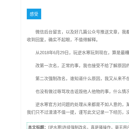
感受
微信后台留言，以及好几篇公众号推送文章，我都
收到回复，确实不起眼，不值得解释。
从2018年6月29日，玩逆水寒玩到现在，算是最
改第一次名，正常的事，我也接受不给了解原因
第二次强制改名，谁知道什么原因，我又从来不
也没有做过辱骂攻击诋毁他人他物的事，什么情
逆水寒官方对问题的处理从来都是不如人意的，
我们只不过渣渣不值一提，谨写此文记录一下经历，
本文标题：
[逆水寒]连续强制改名，真是骚操作，毫无用