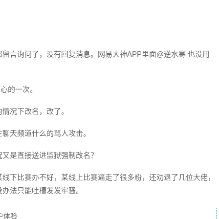
留言询问了，没有回复消息。网易大神APP里面@逆水寒 也没用
糟心的一次。
的情况下改名，改了。
在聊天频道什么的骂人攻击。
况又是直接送进监狱强制改名？
某线下比赛办不好，某线上比赛逼走了很多粉，还劝退了几位大佬，
没办法只能吐槽发发牢骚。
户体验