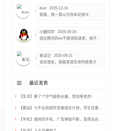
ikun
2025-12-16
我靠，我一直以为你年纪很大
小糖同学
2025-09-24
现在腾讯的eo不限流和请求，很不错，就是限速500k
崔话记
2025-08-21
谈女朋友，就能发现生命的新意义
最近发表
【生活】换了个空气能热水器，告别电老虎~
【建站】七牛云校园开发者成长计划，学生优惠，需验证学生邮箱
【手机】爸妈的手机，广告弹窗不断，急得没办法只能关机重启？用ADB卸载快应用框架！
【生活】上个月裸辞了