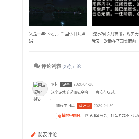
又是一年中秋月，千里依旧共婵
[逆水寒]岁月神偷，现实
娟！
我又一次跪在了现实面前
评论列表
(2)条评论
羽忆
游客
2020-04-26
这个游戏听说很氪金啊，一直没有玩过。
情醉中国风
管理员
2020-04-26
@情醉中国风
也没那么夸张，什么游戏不可以
发表评论