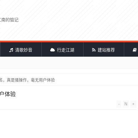
江南的惦记
清歌妙音
行走江湖
建站推荐
改名，真是骚操作，毫无用户体验
用户体验
-
N
+