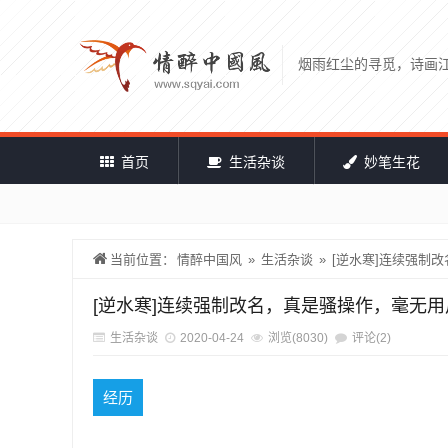
烟雨红尘的寻觅，诗画
首页
生活杂谈
妙笔生花
当前位置：
情醉中国风
»
生活杂谈
»
[逆水寒]连续强制
[逆水寒]连续强制改名，真是骚操作，毫无
生活杂谈
2020-04-24
浏览(8030)
评论(2)
经历