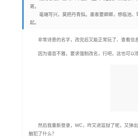
寄。
毫端写兴，莫把丹青拟。墨客要卿卿，想临池、
起。
非常诗意的名字，改完后又能正常玩了、查看信
因为谐音不雅，要求强制改名，行吧，这也可以
然后我重新登录，WC，咋又进监狱了呢，又弹
触犯了什么？