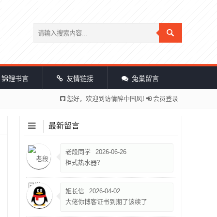
锦鲤书言
友情链接
兔巢留言
您好，欢迎到访情醉中国风!
会员登录
最新留言
老段同学
2026-06-26
柜式热水器？
姬长信
2026-04-02
大佬你博客证书到期了该续了