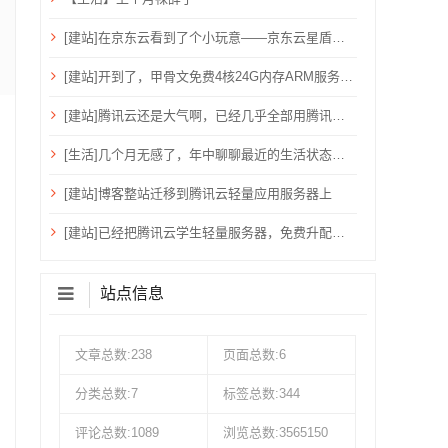
[建站]在京东云看到了个小玩意——京东云星盾安全加速。
[建站]开到了，甲骨文免费4核24G内存ARM服务器~
[建站]腾讯云还是大气啊，已经几乎全部用腾讯云了！
[生活]几个月无感了，年中聊聊最近的生活状态吧！
[建站]博客整站迁移到腾讯云轻量应用服务器上
[建站]已经把腾讯云学生轻量服务器，免费升配到：2核心、4G内存、6M带宽、80G硬盘、1200G流量
站点信息
文章总数:238
页面总数:6
分类总数:7
标签总数:344
评论总数:1089
浏览总数:3565150