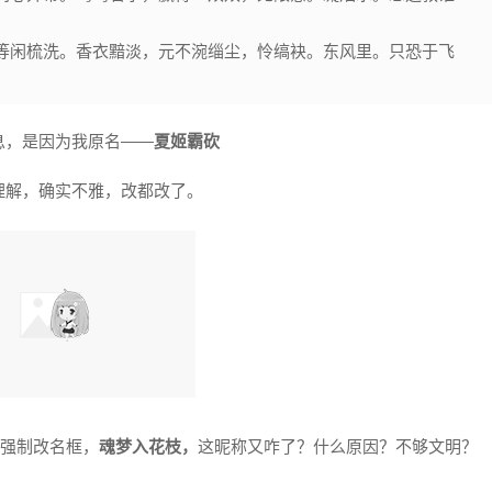
等闲梳洗。香衣黯淡，元不涴缁尘，怜缟袂。东风里。只恐于飞
息，是因为我原名——
夏姬霸砍
理解，确实不雅，改都改了。
出强制改名框，
魂梦入花枝，
这昵称又咋了？什么原因？不够文明？