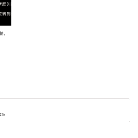
无情，
咸鱼