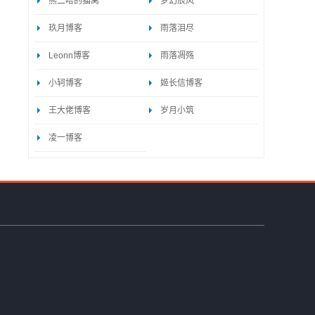
熊二哈的猫窝
梦幻辰风
玖月博客
雨落泪尽
Leonn博客
雨落凋殇
小轲博客
姬长信博客
王大佬博客
岁月小筑
凌一博客