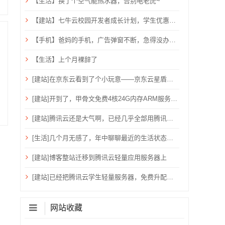
【生活】换了个空气能热水器，告别电老虎~
【建站】七牛云校园开发者成长计划，学生优惠，需验证学生邮箱
【手机】爸妈的手机，广告弹窗不断，急得没办法只能关机重启？用ADB卸载快应用框架！
【生活】上个月裸辞了
[建站]在京东云看到了个小玩意——京东云星盾安全加速。
[建站]开到了，甲骨文免费4核24G内存ARM服务器~
[建站]腾讯云还是大气啊，已经几乎全部用腾讯云了！
[生活]几个月无感了，年中聊聊最近的生活状态吧！
[建站]博客整站迁移到腾讯云轻量应用服务器上
[建站]已经把腾讯云学生轻量服务器，免费升配到：2核心、4G内存、6M带宽、80G硬盘、1200G流量
网站收藏