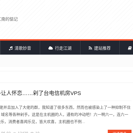
江南的惦记
清歌妙音
行走江湖
建站推荐
多让人怀恋……剁了台电信机房VPS
n大佬并且加入了大佬的群，我知道了很多东西，然而也被感染上了一种抑制不住
、域名等各种剁手。这是在主机圈的人，通有的冲动吧！六一啊六一，连六一
乐，消费者喜闻乐见，皆大欢喜，主机圈也不例...