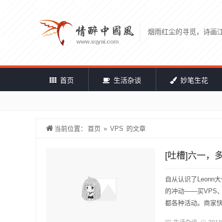
烟雨红尘的寻觅，诗画
首页
生活杂谈
妙笔生花
当前位置：
首页
»
VPS
的文章
[吐槽]六一，
自从认识了Leon
的冲动——买VPS
都各种活动。商家快