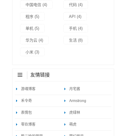
中国电信
(4)
代码
(4)
程序
(5)
API
(4)
单机
(5)
手机
(4)
华为云
(4)
生活
(8)
小米
(3)
友情链接
游魂博客
月宅酱
禾令奇
Armstrong
表情包
虎绿林
零玖博客
萌虎