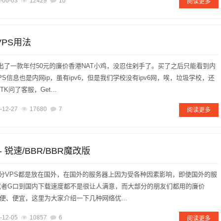
-06-03
12429
10
阅读更多
VPS用法
K家出了一款年付50元的廉价香港NAT小鸡，没忍住剁手了。买了之后只能看到内
PS信息也是内网ip，虽有ipv6，但是我们学校没有ipv6网，唉，垃圾学校，还
K问了客服，Get...
-12-27
17680
7
阅读更多
- 锐速/BBR/BBR魔改版
部分VPS都是放在国外，在国外的服务器上因为受各种因素影响，即使国外的服
或者G口到国内下载速度都不是很让人满意，而大部分的朋友们都用的廉价
毕竟方便、便宜，这里为大家介绍一下几种网络优...
-12-05
10857
6
阅读更多