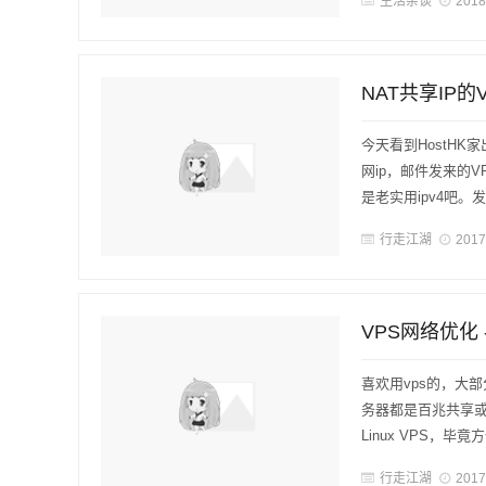
生活杂谈
2018
NAT共享IP的
今天看到HostH
网ip，邮件发来的V
是老实用ipv4吧。发T
行走江湖
2017
VPS网络优化 
喜欢用vps的，大
务器都是百兆共享
Linux VPS，
行走江湖
2017