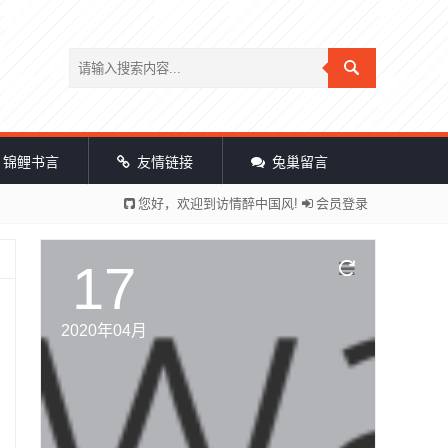
锦鲤书言
友情链接
兔巢留言
您好，欢迎到访情醉中国风!
会员登录
17
2020年04月