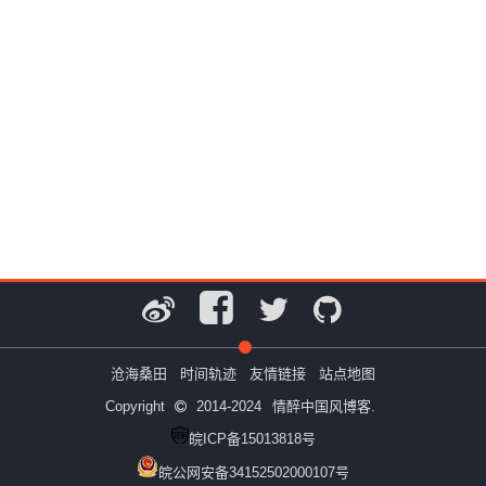
沧海桑田
时间轨迹
友情链接
站点地图
Copyright
2014-2024
情醉中国风博客.
皖ICP备15013818号
皖公网安备34152502000107号