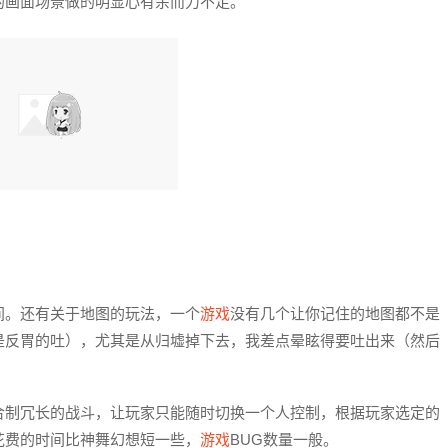
的画面场景做的明显心有余而力不足。
间。还有关于地图的玩法，一个
游戏
没有几个让你记住的地图都不是
是反胃的吐），尤其是从归墟掉下去，我差点晕眩得要吐出来（然后
合制冗长的战斗，让玩家只能随时切换一个人控制，根据玩家选定的
花费的时间比神舞幻想短一些，
游戏
BUG数量一般。