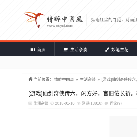
烟雨红尘的寻觅，诗画
首页
生活杂谈
妙笔生花
当前位置：
情醉中国风
»
生活杂谈
»
[游戏]仙剑奇侠传
[游戏]仙剑奇侠传六，闲方好，言旧倦长祈
生活杂谈
2018-01-10
浏览(13816)
评论(9)