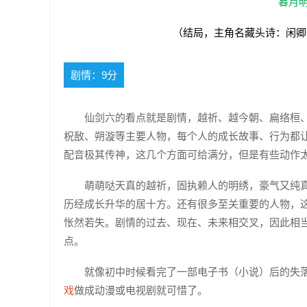
暮月明
（结局，主角名藏头诗：闲卿
剧情：9分
仙剑六的看点就是剧情，越祈、越今朝、扁络桓
柷敔、朔漩等主要人物，每个人的成长故事、行为都
配音极其传神，这几个方面可给满分，但是有些动作
萌萌哒天真的越祈，固执赖人的明绣，豪气又纯
历经成长升华的居十方。还有很多至关重要的人物，
怅然若失。剧情的过去、现在、未来相交叉，因此相
点。
就像初中时候看完了一部电子书（小说）后的失
戏
做成动漫或电视剧就可惜了。