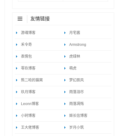
友情链接
游魂博客
月宅酱
禾令奇
Armstrong
表情包
虎绿林
零玖博客
萌虎
熊二哈的猫窝
梦幻辰风
玖月博客
雨落泪尽
Leonn博客
雨落凋殇
小轲博客
姬长信博客
王大佬博客
岁月小筑