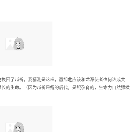
危换回了越祈，我猜测是这样，嬴旭危应该和龙潭使者宿何达成共
很长的生命。（因为越祈是鲲的后代，是鲲孕育的，生命力自然强横