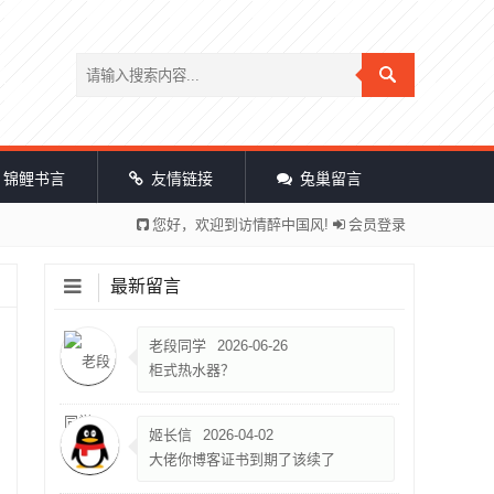
锦鲤书言
友情链接
兔巢留言
您好，欢迎到访情醉中国风!
会员登录
最新留言
老段同学
2026-06-26
柜式热水器？
姬长信
2026-04-02
大佬你博客证书到期了该续了