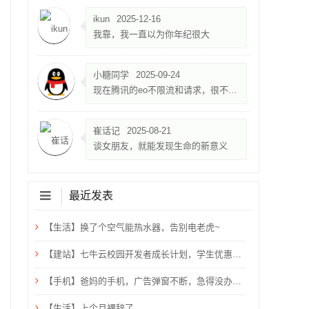
ikun
2025-12-16
我靠，我一直以为你年纪很大
小糖同学
2025-09-24
现在腾讯的eo不限流和请求，很不错，就是限速500k
崔话记
2025-08-21
谈女朋友，就能发现生命的新意义
最近发表
【生活】换了个空气能热水器，告别电老虎~
【建站】七牛云校园开发者成长计划，学生优惠，需验证学生邮箱
【手机】爸妈的手机，广告弹窗不断，急得没办法只能关机重启？用ADB卸载快应用框架！
【生活】上个月裸辞了