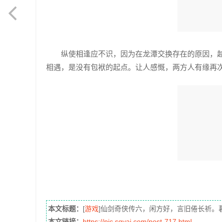
纵使相逢应不识，因为在龙潭交换存在的原因，
相遇，是没有包袱的起点。让人感慨，两方人有缘再
本文标题：
[
游戏
]仙剑奇侠传六，闲方好，言旧倦长祈。
本文链接：
https://pic.sqyai.com/post-717.html