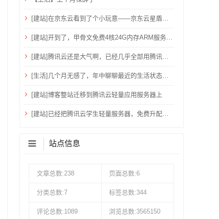
[建站]在京东云看到了个小玩意——京东云星盾安全加速。
[建站]开到了，甲骨文免费4核24G内存ARM服务器~
[建站]腾讯云还是大气啊，已经几乎全部用腾讯云了！
[生活]几个月无感了，年中聊聊最近的生活状态吧！
[建站]博客整站迁移到腾讯云轻量应用服务器上
[建站]已经把腾讯云学生轻量服务器，免费升配到：2核心、4G内存、6M带宽、80G硬盘、1200G流量
站点信息
文章总数:238
页面总数:6
分类总数:7
标签总数:344
评论总数:1089
浏览总数:3565150