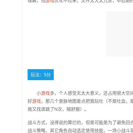
理解，怕
游戏
优化不过来，文件太大太冗余，中后期
玩法：5分
小
游戏
多，个人感觉无太大意义，还占用很大空
好
游戏
，那几个泉脉地图差点把我玩吐（不是吐血，
我又找虐跳了N次，贼舒服）。
战斗方式，没得说的算烂的，但是可能是为了避免回
战斗策略，其它角色自动选定使用技能，一场小战斗