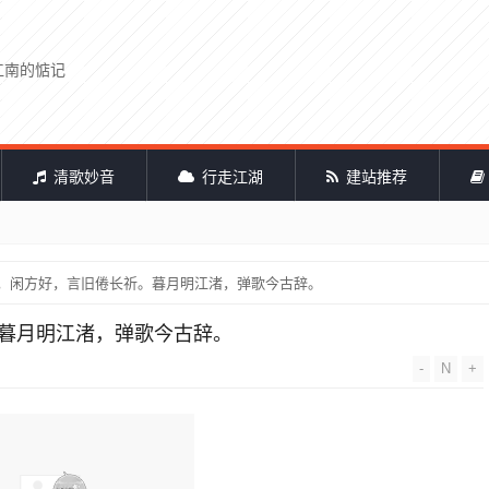
江南的惦记
清歌妙音
行走江湖
建站推荐
六，闲方好，言旧倦长祈。暮月明江渚，弹歌今古辞。
。暮月明江渚，弹歌今古辞。
-
N
+