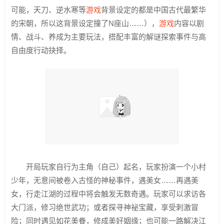
可能，天刀、逆水寒等
游戏
背景设定的都是中国古代最繁华
的宋朝，所以这背景设定撞了N座山……），
游戏
内容以剧
情、战斗、养成为主要玩法，搭配丰富的解谜探索事件与高
自由度行动抉择。
开局玩家自行为主角（自己）起名，玩家扮演一个小村
少年，无意间被卷入古怪的神秘事件，遇美女……再遇美
女，行走江湖的过程中将会触发无数奇遇。玩家可以求访各
大门派，修习绝世武功；或者探寻神祕宝藏，享受刺激冒
险；同时遇见如花美眷，修成美好姻缘；也可能一路解决江