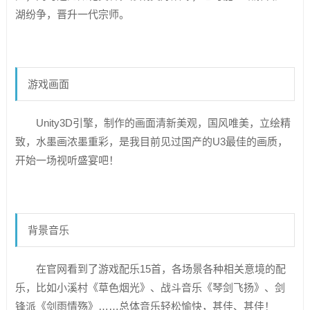
湖纷争，晋升一代宗师。
游戏画面
Unity3D引擎，制作的画面清新美观，国风唯美，立绘精
致，水墨画浓墨重彩，是我目前见过国产的U3最佳的画质，
开始一场视听盛宴吧！
背景音乐
在官网看到了游戏配乐15首，各场景各种相关意境的配
乐，比如小溪村《草色烟光》、战斗音乐《琴剑飞扬》、剑
锋派《剑雨情殇》……总体音乐轻松愉快，甚佳、甚佳！