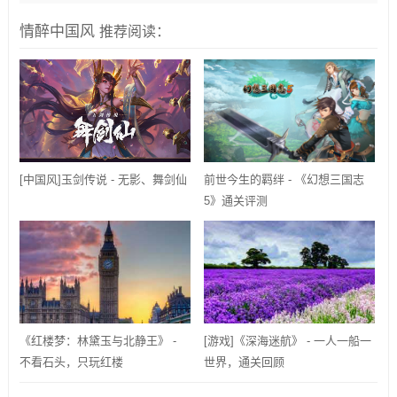
情醉中国风
推荐阅读：
[中国风]玉剑传说 - 无影、舞剑仙
前世今生的羁绊 - 《幻想三国志
5》通关评测
《红楼梦：林黛玉与北静王》 -
[游戏]《深海迷航》 - 一人一船一
不看石头，只玩红楼
世界，通关回顾