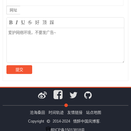
网址
好
顶
踩
沧海桑田
时间轨迹
友情链接
站点地图
Copyright
2014-2024
情醉中国风博客.
皖ICP备15013818号