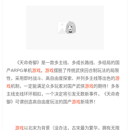
《天命奇御》是一款多主线、多成长路线、多结局的国
产ARPG单机
游戏
。
游戏
摆脱了传统武侠回合制玩法的局限
性，采用即时战斗、高自由度探索、并列多主线等出色的
游
戏
机制，一定能满足众多玩家对国产武侠
游戏
的期待！多条
主线支线环环相扣，一个决定将引发无数新事件，《天命奇
御》可谓创造高自由度玩法的国产
游戏
新境界！
游戏
以北宋为背景（没办法，古宋最为繁华，拥有无限