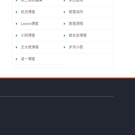
熊二哈的猫窝
梦幻辰风
玖月博客
雨落泪尽
Leonn博客
雨落凋殇
小轲博客
姬长信博客
王大佬博客
岁月小筑
凌一博客