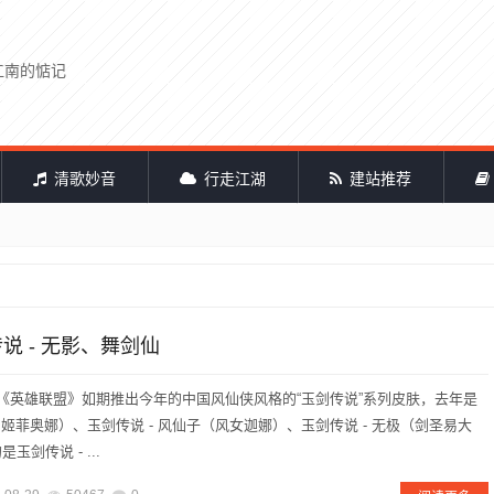
江南的惦记
清歌妙音
行走江湖
建站推荐
传说 - 无影、舞剑仙
《英雄联盟》如期推出今年的中国风仙侠风格的“玉剑传说”系列皮肤，去年是
剑姬菲奥娜）、玉剑传说 - 风仙子（风女迦娜）、玉剑传说 - 无极（剑圣易大
剑传说 - ...