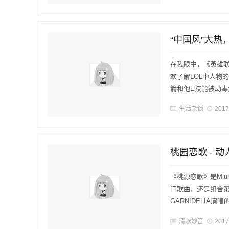
“中国风”大热
在我眼中，《英雄联
欢了解LOL中人物的
箭和他E技能被动毒素
生活杂谈
2017
桃园恋歌 - 
《桃源恋歌》是Mi
门歌曲，还是组合第
GARNIDELIA演
清歌妙音
2017