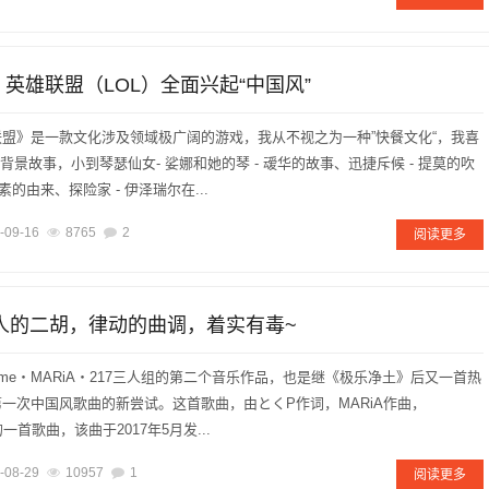
，英雄联盟（LOL）全面兴起“中国风”
盟》是一款文化涉及领域极广阔的游戏，我从不视之为一种”快餐文化“，我喜
背景故事，小到琴瑟仙女- 娑娜和她的琴 - 叆华的故事、迅捷斥候 - 提莫的吹
的由来、探险家 - 伊泽瑞尔在...
-09-16
8765
2
阅读更多
动人的二胡，律动的曲调，着实有毒~
ume・MARiA・217三人组的第二个音乐作品，也是继《极乐净土》后又一首热
一次中国风歌曲的新尝试。这首歌曲，由とくP作词，MARiA作曲，
唱的一首歌曲，该曲于2017年5月发...
-08-29
10957
1
阅读更多