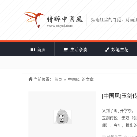
烟雨红尘的寻觅，诗画
首页
生活杂谈
妙笔生花
当前位置：
首页
»
中国风
的文章
[中国风]玉剑
又到了9月开学祭，
玉剑传说 - 无双（
师）。今年，推出的是玉