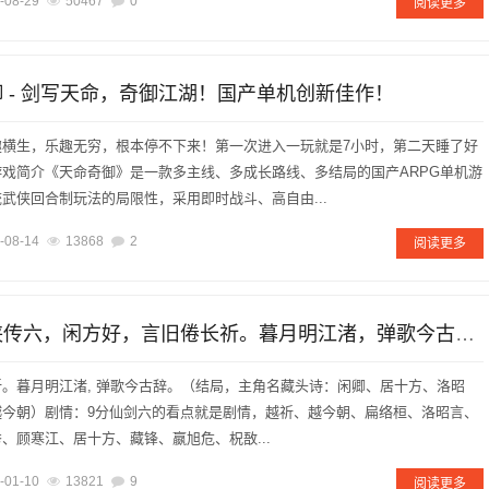
-08-29
50467
0
阅读更多
御 - 剑写天命，奇御江湖！国产单机创新佳作！
趣横生，乐趣无穷，根本停不下来！第一次进入一玩就是7小时，第二天睡了好
戏简介《天命奇御》是一款多主线、多成长路线、多结局的国产ARPG单机游
武侠回合制玩法的局限性，采用即时战斗、高自由...
-08-14
13868
2
阅读更多
[游戏]仙剑奇侠传六，闲方好，言旧倦长祈。暮月明江渚，弹歌今古辞。
。暮月明江渚, 弹歌今古辞。（结局，主角名藏头诗：闲卿、居十方、洛昭
越今朝）剧情：9分仙剑六的看点就是剧情，越祈、越今朝、扁络桓、洛昭言、
、顾寒江、居十方、藏锋、嬴旭危、柷敔...
-01-10
13821
9
阅读更多