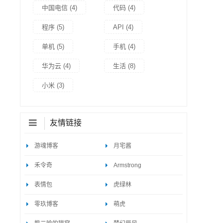
中国电信
(4)
代码
(4)
程序
(5)
API
(4)
单机
(5)
手机
(4)
华为云
(4)
生活
(8)
小米
(3)
友情链接
游魂博客
月宅酱
禾令奇
Armstrong
表情包
虎绿林
零玖博客
萌虎