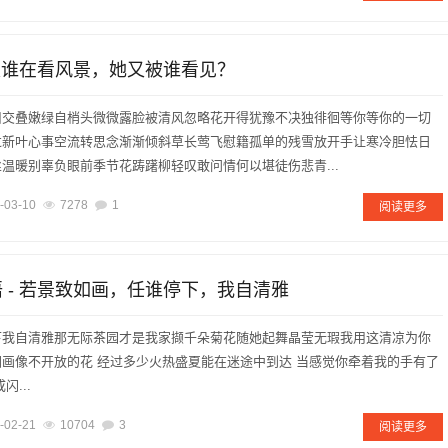
- 是谁在看风景，她又被谁看见？
旧交叠嫩绿自梢头微微露脸被清风忽略花开得犹豫不决独徘徊等你等你的一切
过新叶心事空流转思念渐渐倾斜草长莺飞慰籍孤单的残雪放开手让寒冷胆怯日
温暖别辜负眼前季节花踌躇柳轻叹敢问情何以堪徒伤悲青...
-03-10
7278
1
阅读更多
语 - 若景致如画，任谁停下，我自清雅
下我自清雅那无际茶园才是我家撷千朵菊花随她起舞晶莹无瑕我用这清凉为你
画像不开放的花 经过多少火热盛夏能在迷途中到达 当感觉你牵着我的手有了
...
-02-21
10704
3
阅读更多