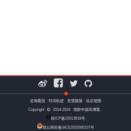
沧海桑田
时间轨迹
友情链接
站点地图
Copyright
2014-2024
情醉中国风博客.
皖ICP备15013818号
皖公网安备34152502000107号