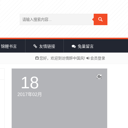
锦鲤书言
友情链接
兔巢留言
您好，欢迎到访情醉中国风!
会员登录
18
2017年02月