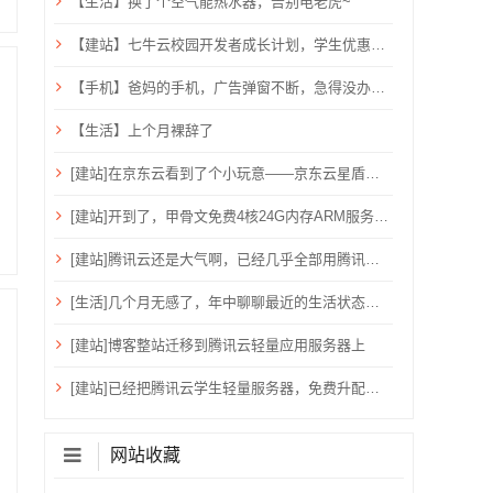
【生活】换了个空气能热水器，告别电老虎~
【建站】七牛云校园开发者成长计划，学生优惠，需验证学生邮箱
【手机】爸妈的手机，广告弹窗不断，急得没办法只能关机重启？用ADB卸载快应用框架！
【生活】上个月裸辞了
[建站]在京东云看到了个小玩意——京东云星盾安全加速。
[建站]开到了，甲骨文免费4核24G内存ARM服务器~
[建站]腾讯云还是大气啊，已经几乎全部用腾讯云了！
[生活]几个月无感了，年中聊聊最近的生活状态吧！
[建站]博客整站迁移到腾讯云轻量应用服务器上
[建站]已经把腾讯云学生轻量服务器，免费升配到：2核心、4G内存、6M带宽、80G硬盘、1200G流量
网站收藏