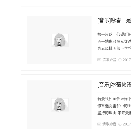
[音乐]咏春 
拾一片落叶仰望新
洒一地斑驳阳光穿
高悬风拂面留下丝丝
清歌妙音
2017
[音乐]冰菊物
若景致如画任谁停
作答迷雾里梦中的图
坚持的理由 未来变成闪
清歌妙音
2017