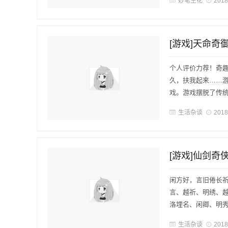
妙笔生花
2018
[游戏]天命奇
个人评价力荐！奇
久，扶我起来……游
戏。游戏摆脱了传统
生活杂谈
2018
闲方好，言旧倦长祈
言、越祈、明绣、
洛埋名、闲卿、明秀
生活杂谈
2018